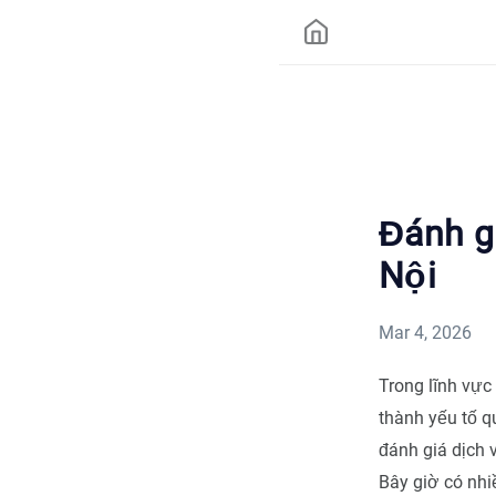
Đánh gi
Nội
Mar 4, 2026
Trong lĩnh vực 
thành yếu tố q
đánh giá dịch 
Bây giờ có nhi